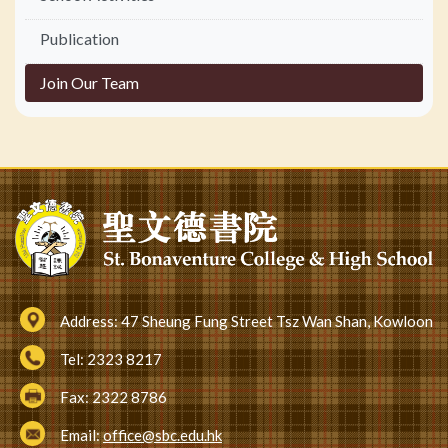
Publication
Join Our Team
Address:
47 Sheung Fung Street Tsz Wan Shan, Kowloon
Tel:
2323 8217
Fax:
2322 8786
Email:
office@sbc.edu.hk