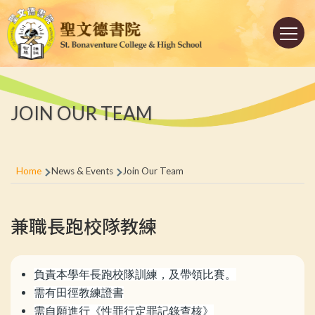
Skip to main content
Main
navigation
JOIN OUR TEAM
Breadcrumb
Home
News & Events
Join Our Team
兼職長跑校隊教練
負責本學年長跑校隊訓練，及帶領比賽。
需有田徑教練證書
需自願進行《性罪行定罪記錄查核》