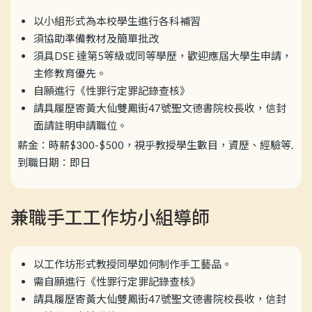
以小組形式為本校學生進行各科補習
須協助準備教材及簡單批改
須具DSE 達第5等級或同等學歷，歡迎應屆大學生申請，
主修教育優先。
自願進行《性罪行定罪記錄查核》
請具履歷寄黃大仙雙鳳街47號聖文德書院校長收，信封
面請註明申請職位。
薪金：時薪$300-$500，視乎教授學生數目，資歷、經驗等.
到職日期：即日
兼職手工工作坊小組導師
以工作坊形式教授同學如何制作手工藝品。
需自願進行《性罪行定罪記錄查核》
請具履歷寄黃大仙雙鳳街47號聖文德書院校長收，信封