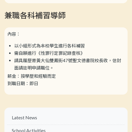
兼職各科補習導師
內容：
以小組形式為本校學生進行各科補習
需自願進行《性罪行定罪記錄查核》
請具履歷寄黃大仙雙鳳街47號聖文德書院校長收，信封
面請註明申請職位。
薪金：按學歷和經驗而定
到職日期：即日
Main
Latest News
navigation
School Activities