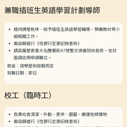
兼職插班生英語學習計劃導師
維持課堂秩序、給予插班生英語學習輔導、預備教材等小
組相關工作。
需自願進行《性罪行定罪記錄查核》
請具履歷寄黃大仙雙鳳街47號聖文德書院校長收，信封
面請註明申請職位。
薪金：按學歷和經驗而定
到職日期：即日
校工（臨時工）
負責校舍清潔、外勤、更亭、園藝、搬運枱椅雜物
需自願進行《性罪行定罪記錄查核》