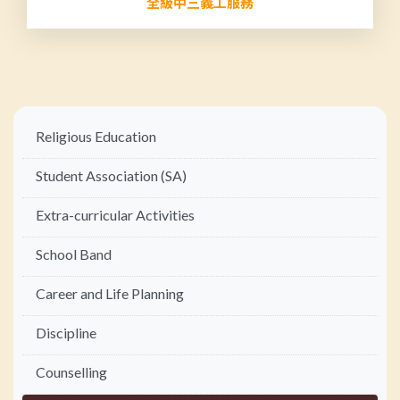
全級中三義工服務
Main
Religious Education
navigation
Student Association (SA)
Extra-curricular Activities
School Band
Career and Life Planning
Discipline
Counselling