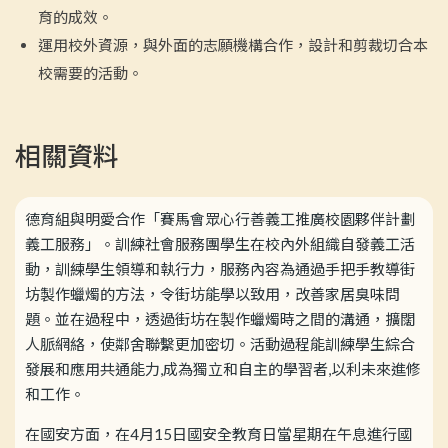
育的成效。
運用校外資源，與外面的志願機構合作，設計和剪裁切合本
校需要的活動。
相關資料
德育組與明愛合作「賽馬會眾心行善義工推廣校園夥伴計劃
義工服務」。訓練社會服務團學生在校內外組織自發義工活
動，訓練學生領導和執行力，服務內容為通過手把手教導街
坊製作蠟燭的方法，令街坊能學以致用，改善家居臭味問
題。並在過程中，透過街坊在製作蠟燭時之間的溝通，擴闊
人脈網絡，使鄰舍聯繫更加密切。活動過程能訓練學生綜合
發展和應用共通能力,成為獨立和自主的學習者,以利未來進修
和工作。
在國安方面，在4月15日國安全教育日當星期在午息進行國