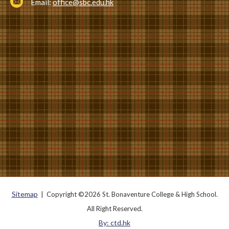
Email:
office@sbc.edu.hk
Sitemap
| Copyright ©
2026 St. Bonaventure College & High School.
All Right Reserved.
By: ctd.hk